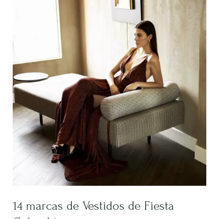
marcas
de
Vestidos
de
Fiesta
Colombianos
14 marcas de Vestidos de Fiesta